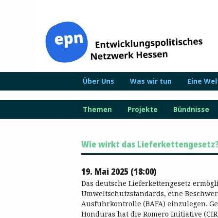
Zum
Inhalt
springen
Über Uns
Was wir tun
Eine We
Themen
Projekte
Bündnisse
Wie wirkt das Lieferkettengesetz? 
19. Mai 2025 (18:00)
Das deutsche Lieferkettengesetz ermög
Umweltschutzstandards, eine Beschwer
Ausfuhrkontrolle (BAFA) einzulegen. G
Honduras hat die Romero Initiative (CI