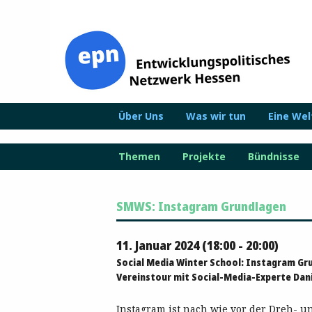
Zum
Inhalt
springen
Über Uns
Was wir tun
Eine We
Themen
Projekte
Bündnisse
SMWS: Instagram Grundlagen
11. Januar 2024 (18:00 - 20:00)
Social Media Winter School: Instagram Gr
Vereinstour mit Social-Media-Experte Dani
Instagram ist nach wie vor der Dreh- u