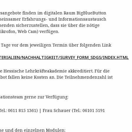
gsangebote finden im digitalen Raum BigBlueButton
gemeinsamer Erfahrungs- und Informationsaustausch
menden sicherzustellen, dass sie über die nötige
Mikrofon, Web Cam) verfügen.
 Tage vor dem jeweiligen Termin über folgenden Link
ATERIALIEN/NACHHALTIGKEIT/SURVEY_FORM_SDGS/INDEX.HTML
e Hessische Lehrkräfteakademie akkreditiert. Für die
ot fallen keine Kosten an. Die Teilnehmendenzahl ist
sationsteam gerne zur Verfügung:
Tel.: 0611 815 1361) | Frau Schauer (Tel.: 06101 5191
ihe und den einzelnen Modulen: