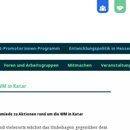
lt-Promotor:innen-Programm
Entwicklungspolitik in Hesse
Foren und Arbeitsgruppen
Mitmachen
Veranstaltun
M in Katar
hmiede zu Aktionen rund um die WM in Katar
und vielerorts wächst das Unbehagen gegenüber dem