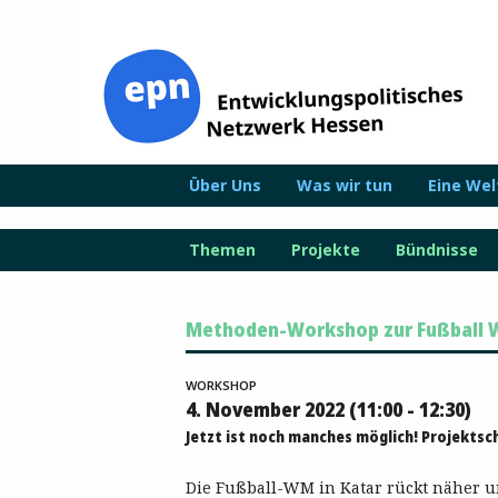
Zum
Inhalt
springen
Über Uns
Was wir tun
Eine We
Themen
Projekte
Bündnisse
Methoden-Workshop zur Fußball W
WORKSHOP
4. November 2022 (11:00 - 12:30)
Jetzt ist noch manches möglich! Projektsc
Die Fußball-WM in Katar rückt näher 