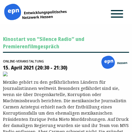
Zum
Kinostart von “Silence Radio” und
Inhalt
springen
Premierenfilmgespräch
ONLINE-VERANSTALTUNG
15. April 2021 (20:30 - 21:30)
Mexiko gehört zu den gefährlichsten Ländern für
Journalist:innen weltweit. Besonders gefährdet sind sie,
wenn sie über Drogenkartelle, Korruption oder
Machtmissbrauch berichten. Die mexikanische Journalistin
Carmen Aristegui erhielt nach der Enthüllung eines
Korruptionsfalls um den ehemaligen mexikanischen
Präsidenten Enrique Peña Nieto Morddrohungen. Auf Druck
der damaligen Regierung wurden sie und ihr Team von MVS
Radio entlassen. Aber Carmen schweigt nicht. Sie gründet