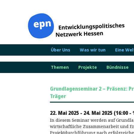
Zum
Inhalt
springen
Über Uns
Was wir tun
Eine We
Themen
Projekte
Bündnisse
Grundlagenseminar 2 – Präsenz: Pr
Träger
22. Mai 2025 - 24. Mai 2025 (16:00 - 
In diesem Seminar werden auf Grundlag
wirtschaftliche Zusammenarbeit und E
Projektdurchführung nach erfolgreiche