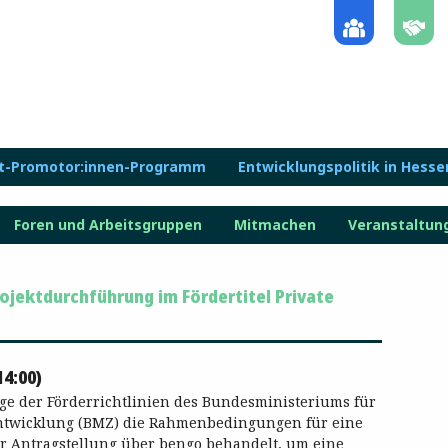
lt-Promotor:innen-Programm
Entwicklungspolitik in Hesse
Foren und Arbeitsgruppen
Mitmachen
Veranstaltun
ojektdurchführung im Fördertitel Private
14:00)
e der Förderrichtlinien des Bundesministeriums für
ntwicklung (BMZ) die Rahmenbedingungen für eine
r Antragstellung über bengo behandelt, um eine