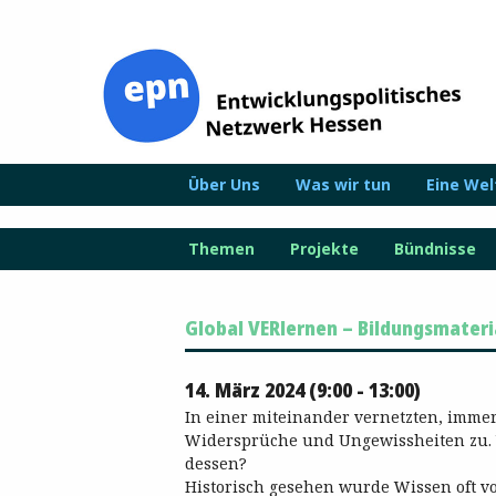
Zum
Inhalt
springen
Über Uns
Was wir tun
Eine We
Themen
Projekte
Bündnisse
Global VERlernen – Bildungsmater
14. März 2024 (9:00 - 13:00)
In einer miteinander vernetzten, imm
Widersprüche und Ungewissheiten zu. 
dessen?
Historisch gesehen wurde Wissen oft v