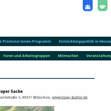
lt-Promotor:innen-Programm
Entwicklungspolitik in Hesse
Foren und Arbeitsgruppen
Mitmachen
Veranstaltun
 Super Sache
ertstraße 5, 80337 München,
www.luise-kultur.de