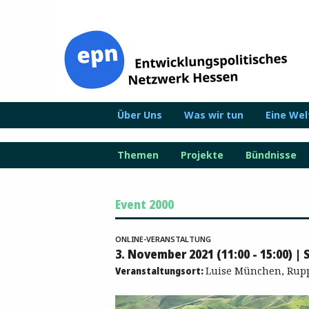
Zum
Inhalt
springen
Über Uns
Was wir tun
Eine We
Themen
Projekte
Bündnisse
Event 2000
ONLINE-VERANSTALTUNG
3. November 2021 (11:00 - 15:00) |
Veranstaltungsort:
Luise München, Rupp