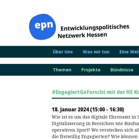
Zum
Inhalt
springen
Über Uns
Was wir tun
Eine We
Themen
Projekte
Bündnisse
#EngagiertGeforscht mit der HS Ko
18. Januar 2024 (15:00 - 16:30)
Wie ist es um das digitale Ehrenamt in 
Digitalisierung in Bereichen wie Bind
operativen Sport? Wo verstecken sich 
die freiwillig Engagierten? Wie können