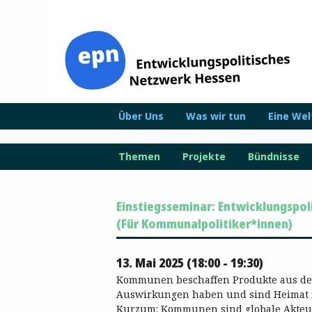
Zum
Inhalt
springen
Über Uns
Was wir tun
Eine We
Themen
Projekte
Bündnisse
Einstiegsseminar: Entwicklungspo
(Für Kommunalpolitiker*innen)
13. Mai 2025 (18:00 - 19:30)
Kommunen beschaffen Produkte aus der
Auswirkungen haben und sind Heimat f
Kurzum: Kommunen sind globale Akteu