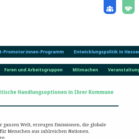
lt-Promotor:innen-Programm
Entwicklungspolitik in Hesse
Foren und Arbeitsgruppen
Mitmachen
Veranstaltun
litische Handlungsoptionen in Ihrer Kommune
 ganzen Welt, erzeugen Emissionen, die globale
ür Menschen aus zahlreichen Nationen.
re.