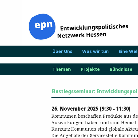
Zum
Inhalt
springen
Über Uns
Was wir tun
Eine We
Themen
Projekte
Bündnisse
Einstiegsseminar: Entwicklungspo
26. November 2025 (9:30 - 11:30)
Kommunen beschaffen Produkte aus der
Auswirkungen haben und sind Heimat f
Kurzum: Kommunen sind globale Akteu
Die Angebote der Servicestelle Kommun