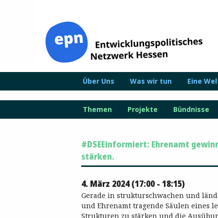
Zum
Inhalt
springen
Über Uns
Was wir tun
Eine We
Themen
Projekte
Bündnisse
#DSEEinformiert: Ehrenamt gewinn
stärken.
4. März 2024 (17:00 - 18:15)
Gerade in strukturschwachen und länd
und Ehrenamt tragende Säulen eines l
Strukturen zu stärken und die Ausübu