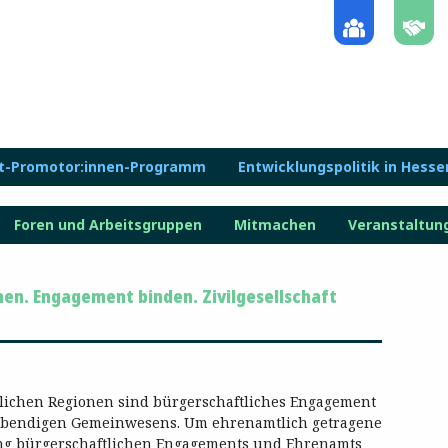
lt-Promotor:innen-Programm
Entwicklungspolitik in Hesse
Foren und Arbeitsgruppen
Mitmachen
Veranstaltun
en. Engagement binden. Zivilgesellschaft
lichen Regionen sind bürgerschaftliches Engagement
ebendigen Gemeinwesens. Um ehrenamtlich getragene
ng bürgerschaftlichen Engagements und Ehrenamts