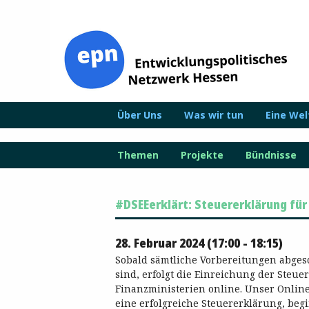
Zum
Inhalt
springen
Über Uns
Was wir tun
Eine We
Themen
Projekte
Bündnisse
#DSEEerklärt: Steuererklärung für
28. Februar 2024 (17:00 - 18:15)
Sobald sämtliche Vorbereitungen abges
sind, erfolgt die Einreichung der Steue
Finanzministerien online. Unser Onlin
eine erfolgreiche Steuererklärung, beg