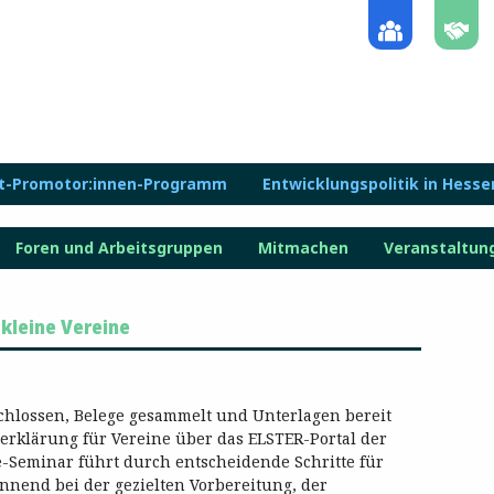
lt-Promotor:innen-Programm
Entwicklungspolitik in Hesse
Foren und Arbeitsgruppen
Mitmachen
Veranstaltun
 kleine Vereine
chlossen, Belege gesammelt und Unterlagen bereit
rerklärung für Vereine über das ELSTER-Portal der
e-Seminar führt durch entscheidende Schritte für
innend bei der gezielten Vorbereitung, der