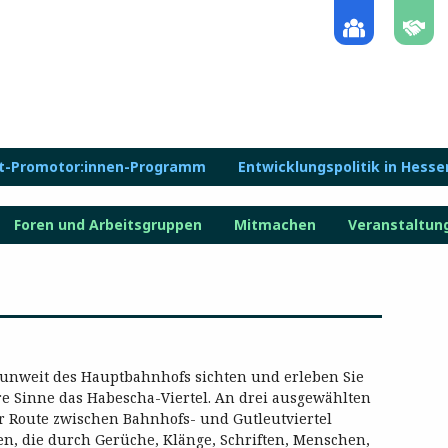
lt-Promotor:innen-Programm
Entwicklungspolitik in Hesse
Foren und Arbeitsgruppen
Mitmachen
Veranstaltun
 unweit des Hauptbahnhofs sichten und erleben Sie
e Sinne das Habescha-Viertel. An drei ausgewählten
r Route zwischen Bahnhofs- und Gutleutviertel
en, die durch Gerüche, Klänge, Schriften, Menschen,