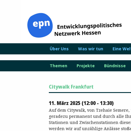
Zum
Inhalt
springen
Über Uns
Was wir tun
Eine We
Themen
Projekte
Bündnisse
Citywalk Frankfurt
11. März 2025 (12:00 - 13:30)
Auf dem Citywalk, von Tzehaie Semere,
geradezu permanent und durch alle Ihr
Stationen und Zwischenstationen diese
werden wir auf unzählige Anlässe stoß