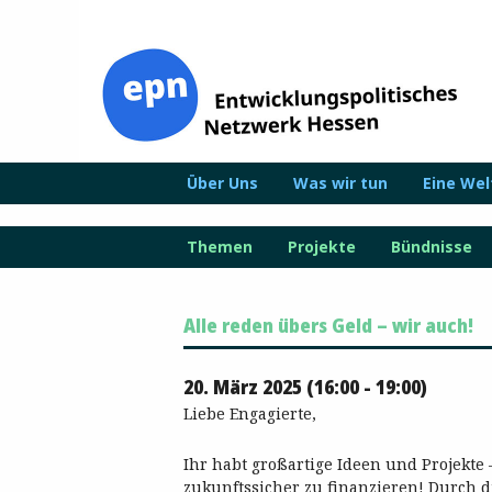
Zum
Inhalt
springen
Über Uns
Was wir tun
Eine We
Themen
Projekte
Bündnisse
Alle reden übers Geld – wir auch!
20. März 2025 (16:00 - 19:00)
Liebe Engagierte,
Ihr habt großartige Ideen und Projekte 
zukunftssicher zu finanzieren! Durch d