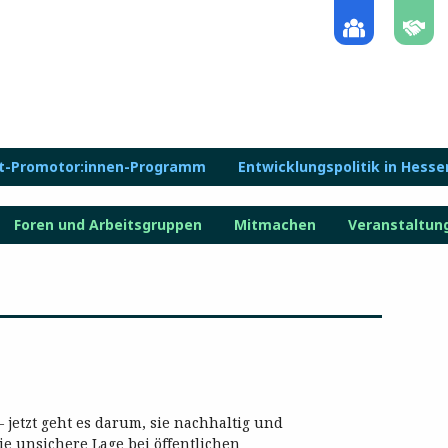
lt-Promotor:innen-Programm
Entwicklungspolitik in Hesse
Foren und Arbeitsgruppen
Mitmachen
Veranstaltun
– jetzt geht es darum, sie nachhaltig und
ie unsichere Lage bei öffentlichen