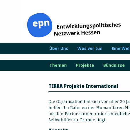
Zum
Inhalt
springen
Über Uns
Was wir tun
Eine We
Themen
Projekte
Bündnisse
TERRA Projekte International
Die Organisation hat sich vor über 20 
helfen. Im Rahmen der Humanitären H
lokalen Partner:innen unterschiedliche
Selbsthilfe“ zu Grunde liegt.