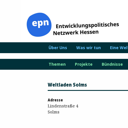
Zum
Inhalt
springen
Über Uns
Was wir tun
Eine We
Themen
Projekte
Bündnisse
Weltladen Solms
Adresse
Lindenstraße 4
Solms