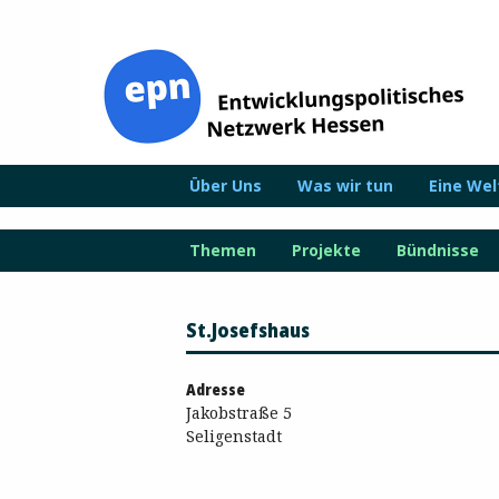
Zum
Inhalt
springen
Über Uns
Was wir tun
Eine We
Themen
Projekte
Bündnisse
St.Josefshaus
Adresse
Jakobstraße 5
Seligenstadt