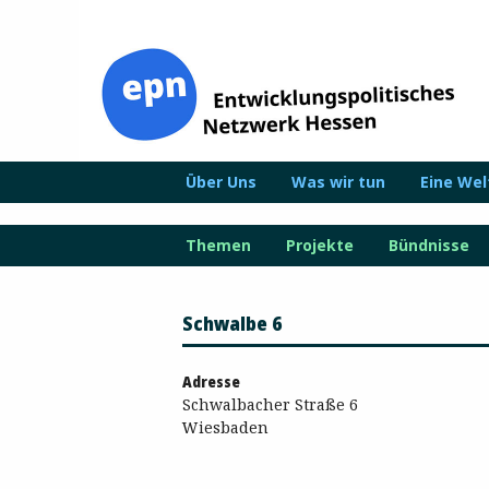
Zum
Inhalt
springen
Über Uns
Was wir tun
Eine We
Themen
Projekte
Bündnisse
Schwalbe 6
Adresse
Schwalbacher Straße 6
Wiesbaden