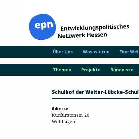
Zum
Inhalt
springen
Über Uns
Was wir tun
Eine We
Themen
Projekte
Bündnisse
Schulhof der Walter-Lübcke-Schu
Adresse
Kurfürstenstr. 20
Wolfhagen