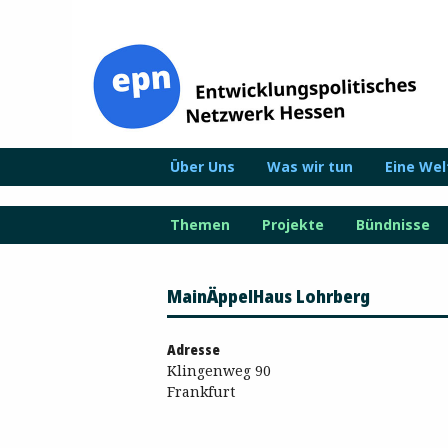
Zum
Inhalt
springen
Über Uns
Was wir tun
Eine We
Themen
Projekte
Bündnisse
MainÄppelHaus Lohrberg
Adresse
Klingenweg 90
Frankfurt