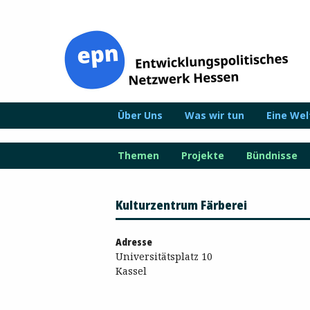
Zum
Inhalt
springen
Über Uns
Was wir tun
Eine We
Themen
Projekte
Bündnisse
Kulturzentrum Färberei
Adresse
Universitätsplatz 10
Kassel