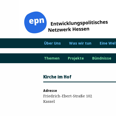
Zum
Inhalt
springen
Über Uns
Was wir tun
Eine We
Themen
Projekte
Bündnisse
Kirche im Hof
Adresse
Friedrich-Ebert-Straße 102
Kassel