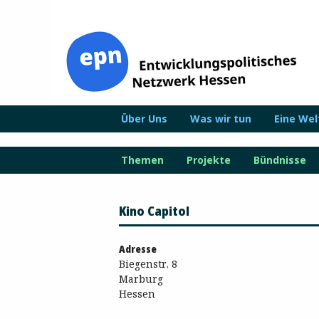
Zum
Inhalt
springen
Über Uns
Was wir tun
Eine We
Themen
Projekte
Bündnisse
Kino Capitol
Adresse
Biegenstr. 8
Marburg
Hessen