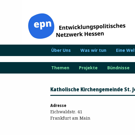
Zum
Inhalt
springen
Über Uns
Was wir tun
Eine We
Themen
Projekte
Bündnisse
Katholische Kirchengemeinde St. J
Adresse
Eichwaldstr. 41
Frankfurt am Main