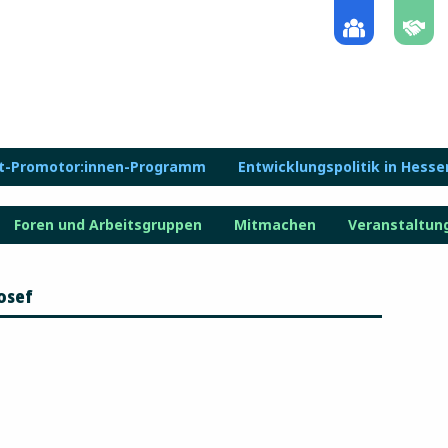
lt-Promotor:innen-Programm
Entwicklungspolitik in Hesse
Foren und Arbeitsgruppen
Mitmachen
Veranstaltun
osef