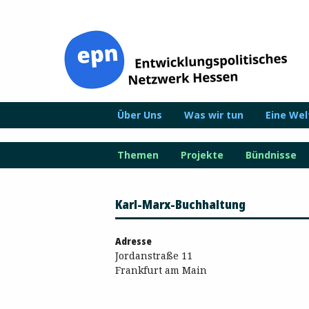
Zum
Inhalt
springen
Über Uns
Was wir tun
Eine We
Themen
Projekte
Bündnisse
Karl-Marx-Buchhaltung
Adresse
Jordanstraße 11
Frankfurt am Main