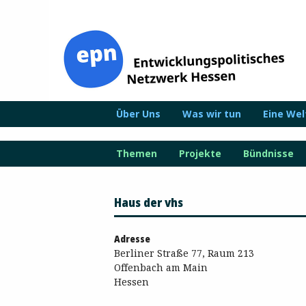
Zum
Inhalt
springen
Über Uns
Was wir tun
Eine We
Themen
Projekte
Bündnisse
Haus der vhs
Adresse
Berliner Straße 77, Raum 213
Offenbach am Main
Hessen