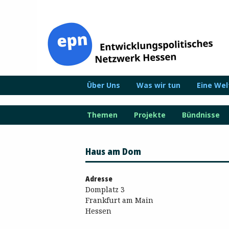
Zum
Inhalt
springen
Über Uns
Was wir tun
Eine We
Themen
Projekte
Bündnisse
Haus am Dom
Adresse
Domplatz 3
Frankfurt am Main
Hessen