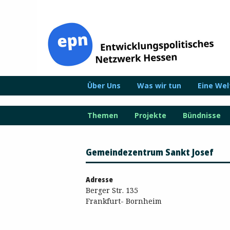
Zum
Inhalt
springen
Über Uns
Was wir tun
Eine We
Themen
Projekte
Bündnisse
Gemeindezentrum Sankt Josef
Adresse
Berger Str. 135
Frankfurt- Bornheim