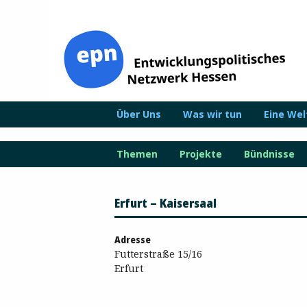
Zum
Inhalt
springen
Über Uns
Was wir tun
Eine We
Themen
Projekte
Bündnisse
Erfurt – Kaisersaal
Adresse
Futterstraße 15/16
Erfurt