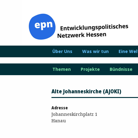
Zum
Inhalt
springen
Über Uns
Was wir tun
Eine We
Themen
Projekte
Bündnisse
Alte Johanneskirche (AJOKI)
Adresse
Johanneskirchplatz 1
Hanau