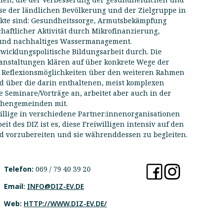
e der ländlichen Bevölkerung und der Zielgruppe in
kte sind: Gesundheitssorge, Armutsbekämpfung
haftlicher Aktivität durch Mikrofinanzierung,
t und nachhaltiges Wassermanagement.
twicklungspolitische Bildungsarbeit durch. Die
anstaltungen klären auf über konkrete Wege der
h Reflexionsmöglichkeiten über den weiteren Rahmen
 über die darin enthaltenen, meist komplexen
e Seminare/Vorträge an, arbeitet aber auch in der
rchengemeinden mit.
illige in verschiedene Partner:innenorganisationen
eit des DIZ ist es, diese Freiwilligen intensiv auf den
d vorzubereiten und sie währenddessen zu begleiten.
Telefon:
069 / 79 40 39 20
Email:
INFO@DIZ-EV.DE
Web:
HTTP://WWW.DIZ-EV.DE/