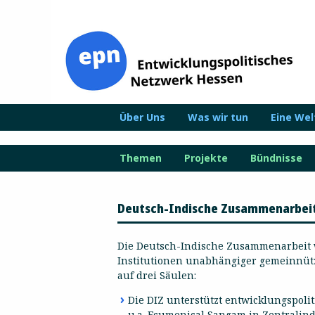
Zum
Inhalt
springen
Über Uns
Was wir tun
Eine We
Themen
Projekte
Bündnisse
Deutsch-Indische Zusammenarbeit 
Die Deutsch-Indische Zusammenarbeit w
Institutionen unabhängiger gemeinnützi
auf drei Säulen:
Die DIZ unterstützt entwicklungspoli
u.a. Ecumenical Sangam in Zentralin