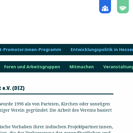
lt-Promotor:innen-Programm
Entwicklungspolitik in Hesse
Foren und Arbeitsgruppen
Mitmachen
Veranstaltun
e.V. (DIZ)
urde 1996 als von Parteien, Kirchen oder sonstigen
ger Verein gegründet. Die Arbeit des Vereins basiert
tische Vorhaben ihrer indischen Projektpartner:innen,
dien, die der Verbesserung der gesundheitlichen und