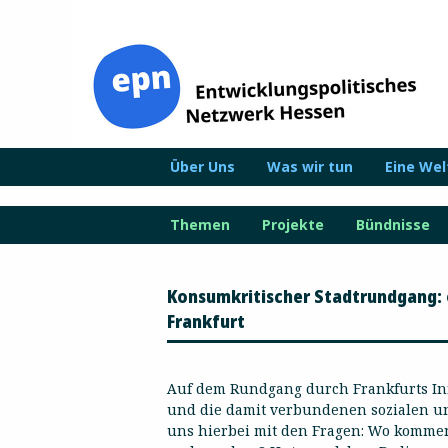
Zum
Inhalt
springen
Über Uns
Was wir tun
Eine We
Themen
Projekte
Bündnisse
Konsumkritischer Stadtrundgang: 
Frankfurt
Auf dem Rundgang durch Frankfurts In
und die damit verbundenen sozialen un
uns hierbei mit den Fragen: Wo kommen