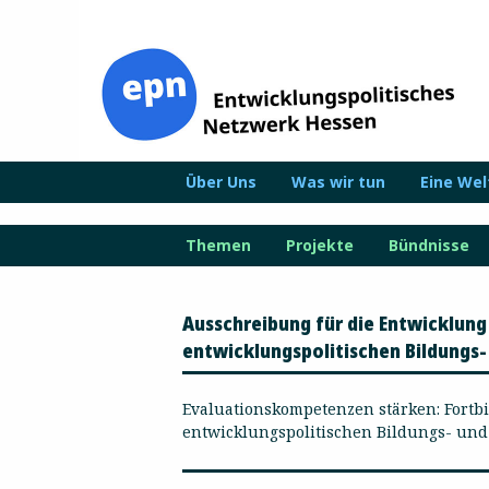
Zum
Inhalt
springen
Über Uns
Was wir tun
Eine We
Themen
Projekte
Bündnisse
Ausschreibung für die Entwicklung
entwicklungspolitischen Bildungs
Evaluationskompetenzen stärken: Fortb
entwicklungspolitischen Bildungs- und